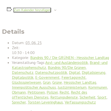
Zum Kalender hinzufügen
Details
Datum:
03. 06. 25
Zeit:
10:30 - 14:00
Kategorie:
Bündnis 90 / Die GRÜNEN - Hessischer Landtag
Veranstaltung-Tags:
Asyl- und Ausländerpolitik
,
Brand- und
Katastrophenschutz
,
Bündnis 90/Die Grünen
,
Datenschutz
,
Datenschutzpolitik
,
Digital
,
Digitalisierung
,
Digitalpolitik
,
E-Government
,
Feiertagsrecht
,
Glücksspielwesen
,
Grün
,
Grüne
,
Hessischer Landtag
,
Innenpolitischer Ausschuss
,
Justizministerium
,
Kommunen
,
Obmann
,
Petitionen
,
Polizei
,
Recht
,
Recht des
öffentlichen Dienstes
,
Rettungsdienste
,
Sicherheit
,
Sport
,
Sprecher
,
Torsten Leveringhaus
,
Verfassungsschutz