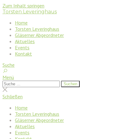
Zum Inhalt springen
Torsten Leveringhaus
Home
Torsten Leveringhaus
Gläserner Abgeordneter
Aktuelles
Events
Kontakt
Suche
Menü
Suchen
Suchen
nach:
Suche
schließen
Schließen
Home
Torsten Leveringhaus
Gläserner Abgeordneter
Aktuelles
Events
Kontakt