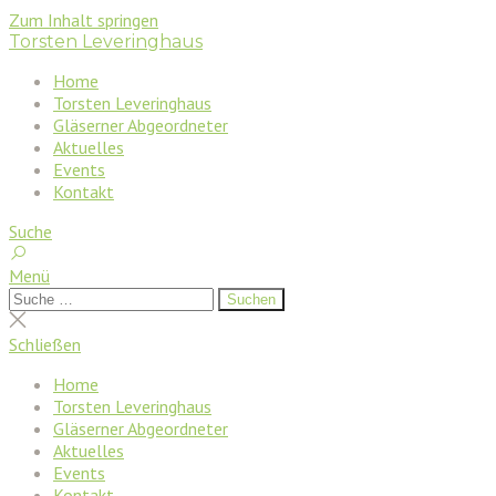
Zum Inhalt springen
Torsten Leveringhaus
Home
Torsten Leveringhaus
Gläserner Abgeordneter
Aktuelles
Events
Kontakt
Suche
Menü
Suchen
Suchen
nach:
Suche
schließen
Schließen
Home
Torsten Leveringhaus
Gläserner Abgeordneter
Aktuelles
Events
Kontakt