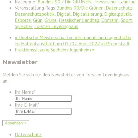
Kategorie:
Bündnis 90 / Die GRÜNEN - Hessischer Landtag
Veranstaltung-Tags:
Bündnis 90/Die Grünen
,
Datenschutz
,
Datenschutzpolitik
,
Digital
,
Digitalisierung
,
Digitalpolitik
,
Esports
,
Grün
,
Grüne
,
Hessischer Landtag
,
Obmann
,
Sport
,
Sprecher
,
Torsten Leveringhaus
«
Deutsche Meisterschaften der männlichen Jugend U16
im Hallenfaustball am 01./02. April 2022 in Pfungstadt
Fraktionssitzung Seeheim-Jugenheim
»
Newsletter
Melden Sie sich für den Newsletter von Torsten Leveringhaus
an.
Ihr Name
*
Ihre E-Mail
*
Absenden
Datenschutz