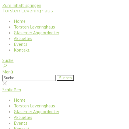
Zum Inhalt springen
Torsten Leveringhaus
Home
Torsten Leveringhaus
Gläserner Abgeordneter
Aktuelles
Events
Kontakt
Suche
Menü
Suchen
Suchen
nach:
Suche
schließen
Schließen
Home
Torsten Leveringhaus
Gläserner Abgeordneter
Aktuelles
Events
Kontakt