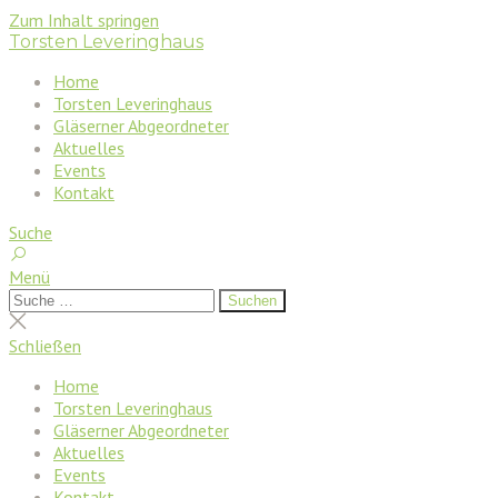
Zum Inhalt springen
Torsten Leveringhaus
Home
Torsten Leveringhaus
Gläserner Abgeordneter
Aktuelles
Events
Kontakt
Suche
Menü
Suchen
Suchen
nach:
Suche
schließen
Schließen
Home
Torsten Leveringhaus
Gläserner Abgeordneter
Aktuelles
Events
Kontakt