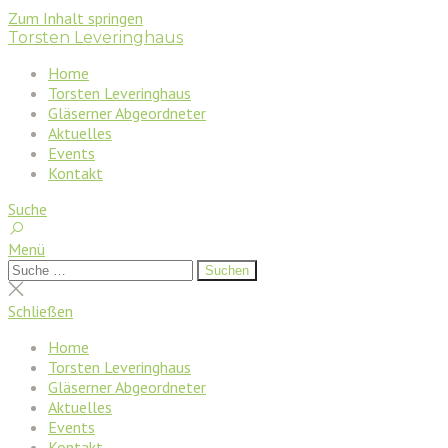
Zum Inhalt springen
Torsten Leveringhaus
Home
Torsten Leveringhaus
Gläserner Abgeordneter
Aktuelles
Events
Kontakt
Suche
Menü
Suchen
Suchen
nach:
Suche
schließen
Schließen
Home
Torsten Leveringhaus
Gläserner Abgeordneter
Aktuelles
Events
Kontakt