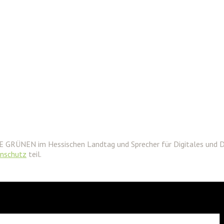
IE GRÜNEN im Hessischen Landtag und Sprecher für Digitales und 
enschutz
teil.