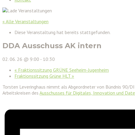
« Alle Veranstaltungen
Diese Veranstaltung hat bereits stattgefunden.
DDA Ausschuss AK intern
02. 06. 26 @ 9:00
-
10:30
«
Fraktionssitzung GRÜNE Seeheim-Jugenheim
Fraktionssitzung Grüne HLT
»
Torsten Leveringhaus nimmt als Abgeordneter von Bündnis 90/D
Arbeitskreisen des
Ausschusses für Digitales, Innovation und Dat