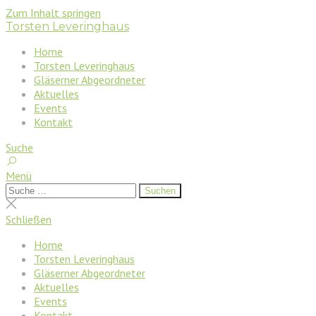
Zum Inhalt springen
Torsten Leveringhaus
Home
Torsten Leveringhaus
Gläserner Abgeordneter
Aktuelles
Events
Kontakt
Suche
Menü
Suchen
Suchen
nach:
Suche
schließen
Schließen
Home
Torsten Leveringhaus
Gläserner Abgeordneter
Aktuelles
Events
Kontakt