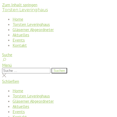
Zum Inhalt springen
Torsten Leveringhaus
Home
Torsten Leveringhaus
Gläserner Abgeordneter
Aktuelles
Events
Kontakt
Suche
Menü
Suchen
Suchen
nach:
Suche
schließen
Schließen
Home
Torsten Leveringhaus
Gläserner Abgeordneter
Aktuelles
Events
Kontakt