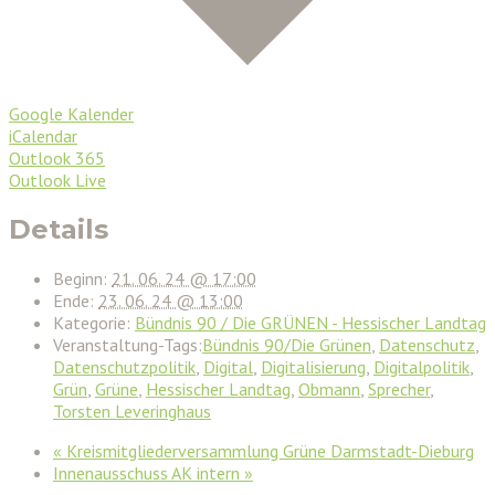
Google Kalender
iCalendar
Outlook 365
Outlook Live
Details
Beginn:
21. 06. 24 @ 17:00
Ende:
23. 06. 24 @ 13:00
Kategorie:
Bündnis 90 / Die GRÜNEN - Hessischer Landtag
Veranstaltung-Tags:
Bündnis 90/Die Grünen
,
Datenschutz
,
Datenschutzpolitik
,
Digital
,
Digitalisierung
,
Digitalpolitik
,
Grün
,
Grüne
,
Hessischer Landtag
,
Obmann
,
Sprecher
,
Torsten Leveringhaus
«
Kreismitgliederversammlung Grüne Darmstadt-Dieburg
Innenausschuss AK intern
»