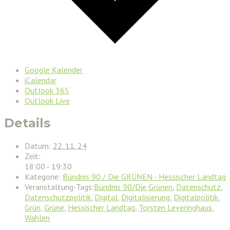
Google Kalender
iCalendar
Outlook 365
Outlook Live
Details
Datum:
22. 11. 24
Zeit:
18:00 - 19:30
Kategorie:
Bündnis 90 / Die GRÜNEN - Hessischer Landtag
Veranstaltung-Tags:
Bündnis 90/Die Grünen
,
Datenschutz
,
Datenschutzpolitik
,
Digital
,
Digitalisierung
,
Digitalpolitik
,
Grün
,
Grüne
,
Hessischer Landtag
,
Torsten Leveringhaus
,
Wahlen