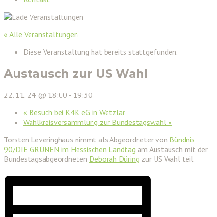
« Alle Veranstaltungen
Diese Veranstaltung hat bereits stattgefunden.
Austausch zur US Wahl
22. 11. 24 @ 18:00
-
19:30
«
Besuch bei K4K eG in Wetzlar
Wahlkreisversammlung zur Bundestagswahl
»
Torsten Leveringhaus nimmt als Abgeordneter von
Bündnis
90/DIE GRÜNEN im Hessischen Landtag
am Austausch mit der
Bundestagsabgeordneten
Deborah Düring
zur US Wahl teil.