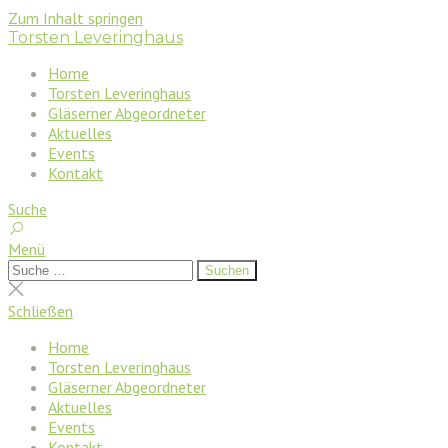
Zum Inhalt springen
Torsten Leveringhaus
Home
Torsten Leveringhaus
Gläserner Abgeordneter
Aktuelles
Events
Kontakt
Suche
Menü
Suchen
Suchen
nach:
Suche
schließen
Schließen
Home
Torsten Leveringhaus
Gläserner Abgeordneter
Aktuelles
Events
Kontakt