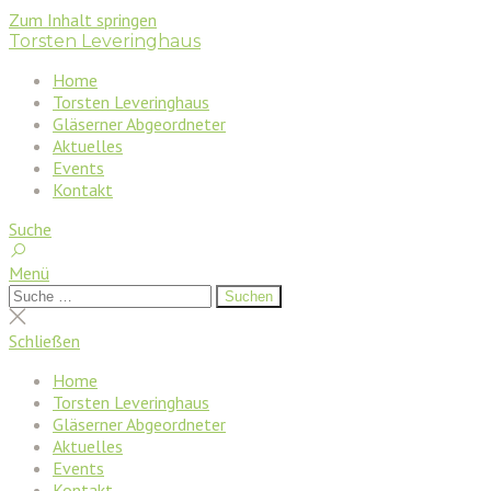
Zum Inhalt springen
Torsten Leveringhaus
Home
Torsten Leveringhaus
Gläserner Abgeordneter
Aktuelles
Events
Kontakt
Suche
Menü
Suchen
Suchen
nach:
Suche
schließen
Schließen
Home
Torsten Leveringhaus
Gläserner Abgeordneter
Aktuelles
Events
Kontakt