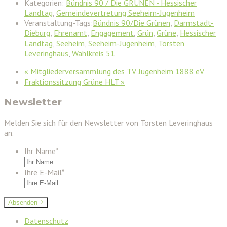
Kategorien:
Bündnis 90 / Die GRÜNEN - Hessischer
Landtag
,
Gemeindevertretung Seeheim-Jugenheim
Veranstaltung-Tags:
Bündnis 90/Die Grünen
,
Darmstadt-
Dieburg
,
Ehrenamt
,
Engagement
,
Grün
,
Grüne
,
Hessischer
Landtag
,
Seeheim
,
Seeheim-Jugenheim
,
Torsten
Leveringhaus
,
Wahlkreis 51
«
Mitgliederversammlung des TV Jugenheim 1888 eV
Fraktionssitzung Grüne HLT
»
Newsletter
Melden Sie sich für den Newsletter von Torsten Leveringhaus
an.
Ihr Name
*
Ihre E-Mail
*
Absenden
Datenschutz