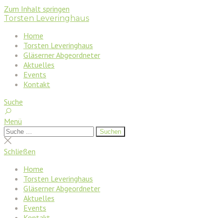
Zum Inhalt springen
Torsten Leveringhaus
Home
Torsten Leveringhaus
Gläserner Abgeordneter
Aktuelles
Events
Kontakt
Suche
Menü
Suchen
Suchen
nach:
Suche
schließen
Schließen
Home
Torsten Leveringhaus
Gläserner Abgeordneter
Aktuelles
Events
Kontakt