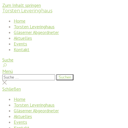
Zum Inhalt springen
Torsten Leveringhaus
Home
Torsten Leveringhaus
Gläserner Abgeordneter
Aktuelles
Events
Kontakt
Suche
Menü
Suchen
Suchen
nach:
Suche
schließen
Schließen
Home
Torsten Leveringhaus
Gläserner Abgeordneter
Aktuelles
Events
Kontakt