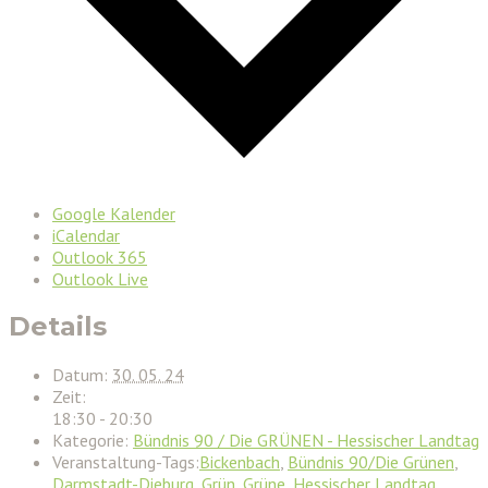
Google Kalender
iCalendar
Outlook 365
Outlook Live
Details
Datum:
30. 05. 24
Zeit:
18:30 - 20:30
Kategorie:
Bündnis 90 / Die GRÜNEN - Hessischer Landtag
Veranstaltung-Tags:
Bickenbach
,
Bündnis 90/Die Grünen
,
Darmstadt-Dieburg
,
Grün
,
Grüne
,
Hessischer Landtag
,