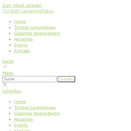
Zum Inhalt springen
Torsten Leveringhaus
Home
Torsten Leveringhaus
Gläserner Abgeordneter
Aktuelles
Events
Kontakt
Suche
Menü
Suchen
Suchen
nach:
Suche
schließen
Schließen
Home
Torsten Leveringhaus
Gläserner Abgeordneter
Aktuelles
Events
Kontakt