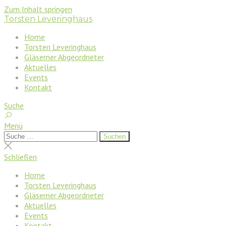
Zum Inhalt springen
Torsten Leveringhaus
Home
Torsten Leveringhaus
Gläserner Abgeordneter
Aktuelles
Events
Kontakt
Suche
Menü
Suchen
Suchen
nach:
Suche
schließen
Schließen
Home
Torsten Leveringhaus
Gläserner Abgeordneter
Aktuelles
Events
Kontakt