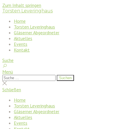
Zum Inhalt springen
Torsten Leveringhaus
Home
Torsten Leveringhaus
Gläserner Abgeordneter
Aktuelles
Events
Kontakt
Suche
Menü
Suchen
Suchen
nach:
Suche
schließen
Schließen
Home
Torsten Leveringhaus
Gläserner Abgeordneter
Aktuelles
Events
Kontakt