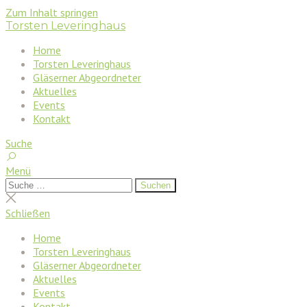
Zum Inhalt springen
Torsten Leveringhaus
Home
Torsten Leveringhaus
Gläserner Abgeordneter
Aktuelles
Events
Kontakt
Suche
Menü
Suchen
Suchen
nach:
Suche
schließen
Schließen
Home
Torsten Leveringhaus
Gläserner Abgeordneter
Aktuelles
Events
Kontakt