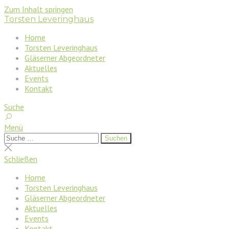
Zum Inhalt springen
Torsten Leveringhaus
Home
Torsten Leveringhaus
Gläserner Abgeordneter
Aktuelles
Events
Kontakt
Suche
Menü
Suchen
Suchen
nach:
Suche
schließen
Schließen
Home
Torsten Leveringhaus
Gläserner Abgeordneter
Aktuelles
Events
Kontakt