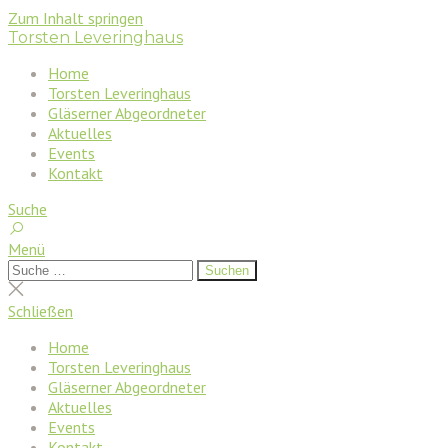
Zum Inhalt springen
Torsten Leveringhaus
Home
Torsten Leveringhaus
Gläserner Abgeordneter
Aktuelles
Events
Kontakt
Suche
Menü
Suchen
Suchen
nach:
Suche
schließen
Schließen
Home
Torsten Leveringhaus
Gläserner Abgeordneter
Aktuelles
Events
Kontakt