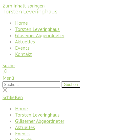
Zum Inhalt springen
Torsten Leveringhaus
Home
Torsten Leveringhaus
Gläserner Abgeordneter
Aktuelles
Events
Kontakt
Suche
Menü
Suchen
Suchen
nach:
Suche
schließen
Schließen
Home
Torsten Leveringhaus
Gläserner Abgeordneter
Aktuelles
Events
Kontakt