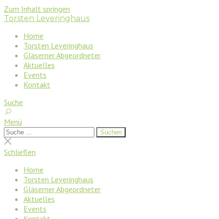
Zum Inhalt springen
Torsten Leveringhaus
Home
Torsten Leveringhaus
Gläserner Abgeordneter
Aktuelles
Events
Kontakt
Suche
Menü
Suchen
Suchen
nach:
Suche
schließen
Schließen
Home
Torsten Leveringhaus
Gläserner Abgeordneter
Aktuelles
Events
Kontakt