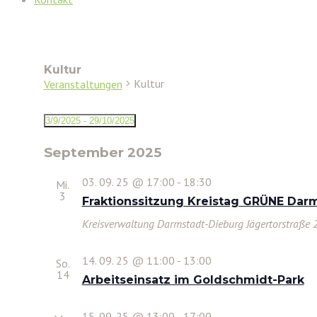
Kultur
Kultur
Veranstaltungen
Veranstaltungen
3/9/2025
 - 
29/10/2025
Datum
wählen.
September 2025
03. 09. 25 @ 17:00
-
18:30
Mi.
3
Fraktionssitzung Kreistag GRÜNE Da
Kreisverwaltung Darmstadt-Dieburg
Jägertorstraße 
14. 09. 25 @ 11:00
-
13:00
So.
14
Arbeitseinsatz im Goldschmidt-Park
15. 09. 25 @ 13:00
-
17:00