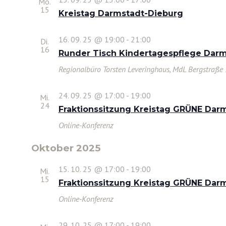
Mo.
15
Kreistag Darmstadt-Dieburg
16. 09. 25 @ 19:00
-
21:00
Di.
16
Runder Tisch Kindertagespflege Dar
Regionalbüro Torsten Leveringhaus, MdL
Bergstraße 
24. 09. 25 @ 17:00
-
19:00
Mi.
24
Fraktionssitzung Kreistag GRÜNE Dar
Online-Konferenz
Oktober 2025
15. 10. 25 @ 17:00
-
19:00
Mi.
15
Fraktionssitzung Kreistag GRÜNE Dar
Online-Konferenz
29. 10. 25 @ 17:00
-
19:00