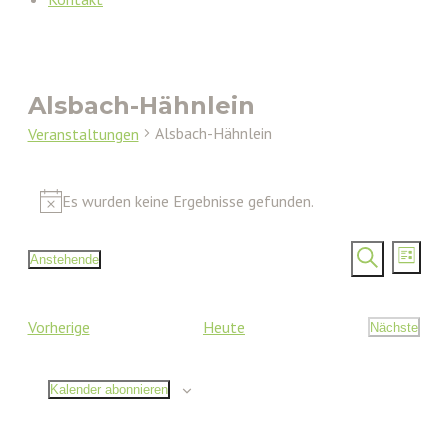
Alsbach-Hähnlein
Alsbach-Hähnlein
Veranstaltungen
Veranstaltungen
Es wurden keine Ergebnisse gefunden.
Hinweis
Verans
Vera
Anstehende
Liste
Ansi
Datum
Such-
Suche
Nav
wählen.
und
Veranstaltungen
Vorherige
Heute
Nächste
Ansicht
Veransta
Kalender abonnieren