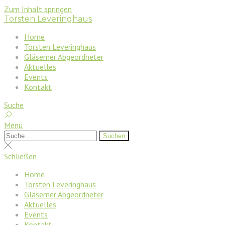
Zum Inhalt springen
Torsten Leveringhaus
Home
Torsten Leveringhaus
Gläserner Abgeordneter
Aktuelles
Events
Kontakt
Suche
Menü
Suchen
Suchen
nach:
Suche
schließen
Schließen
Home
Torsten Leveringhaus
Gläserner Abgeordneter
Aktuelles
Events
Kontakt