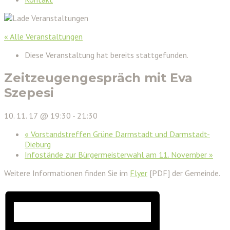
« Alle Veranstaltungen
Diese Veranstaltung hat bereits stattgefunden.
Zeitzeugengespräch mit Eva
Szepesi
10. 11. 17 @ 19:30
-
21:30
«
Vorstandstreffen Grüne Darmstadt und Darmstadt-
Dieburg
Infostände zur Bürgermeisterwahl am 11. November
»
Weitere Informationen finden Sie im
Flyer
[PDF] der Gemeinde.