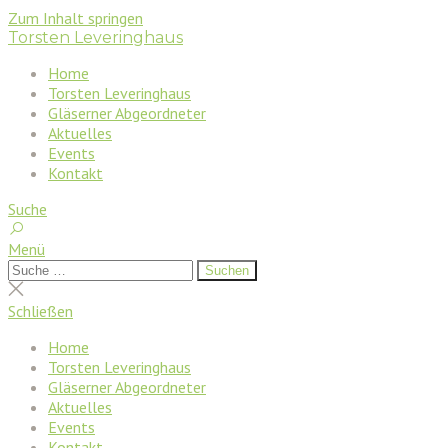
Zum Inhalt springen
Torsten Leveringhaus
Home
Torsten Leveringhaus
Gläserner Abgeordneter
Aktuelles
Events
Kontakt
Suche
Menü
Suchen
Suchen
nach:
Suche
schließen
Schließen
Home
Torsten Leveringhaus
Gläserner Abgeordneter
Aktuelles
Events
Kontakt