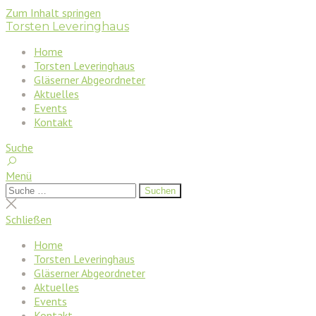
Zum Inhalt springen
Torsten Leveringhaus
Home
Torsten Leveringhaus
Gläserner Abgeordneter
Aktuelles
Events
Kontakt
Suche
Menü
Suchen
Suchen
nach:
Suche
schließen
Schließen
Home
Torsten Leveringhaus
Gläserner Abgeordneter
Aktuelles
Events
Kontakt