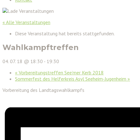
« Alle Veranstaltungen
Diese Veranstaltung hat bereits stattgefunden.
Wahlkampftreffen
04. 07. 18 @ 18:30
-
19:30
«
Vorbereitungstreffen See’mer Kerb 2018
Sommerfest des Helferkreis Asyl Seeheim-Jugenheim
»
Vorbereitung des Landtagswahlkampfs