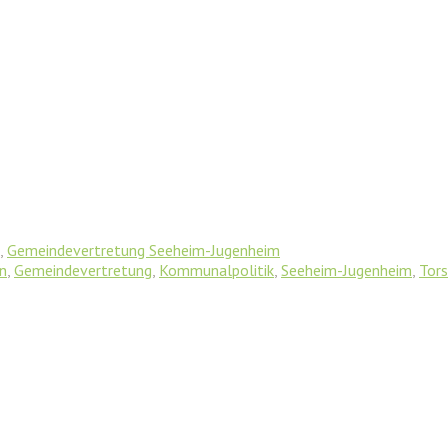
,
Gemeindevertretung Seeheim-Jugenheim
n
,
Gemeindevertretung
,
Kommunalpolitik
,
Seeheim-Jugenheim
,
Tors