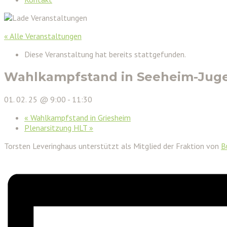
« Alle Veranstaltungen
Diese Veranstaltung hat bereits stattgefunden.
Wahlkampfstand in Seeheim-Jug
01. 02. 25 @ 9:00
-
11:30
«
Wahlkampfstand in Griesheim
Plenarsitzung HLT
»
Torsten Leveringhaus unterstützt als Mitglied der Fraktion von
B