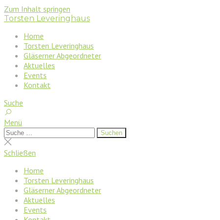
Zum Inhalt springen
Torsten Leveringhaus
Home
Torsten Leveringhaus
Gläserner Abgeordneter
Aktuelles
Events
Kontakt
Suche
Menü
Suchen
Suchen
nach:
Suche
schließen
Schließen
Home
Torsten Leveringhaus
Gläserner Abgeordneter
Aktuelles
Events
Kontakt