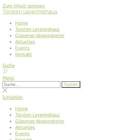
Zum Inhalt springen
Torsten Leveringhaus
Home
Torsten Leveringhaus
Gläserner Abgeordneter
Aktuelles
Events
Kontakt
Suche
Menü
Suchen
Suchen
nach:
Suche
schließen
Schließen
Home
Torsten Leveringhaus
Gläserner Abgeordneter
Aktuelles
Events
Kontakt