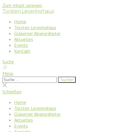
Zum Inhalt springen
Torsten Leveringhaus
Home
Torsten Leveringhaus
Gläserner Abgeordneter
Aktuelles
Events
Kontakt
Suche
Menü
Suchen
Suchen
nach:
Suche
schließen
Schließen
Home
Torsten Leveringhaus
Gläserner Abgeordneter
Aktuelles
Events
Kontakt