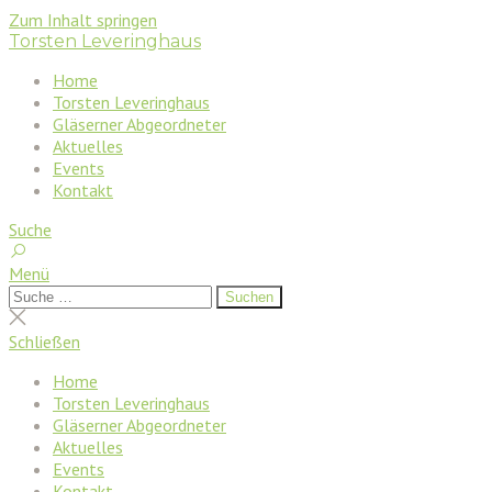
Zum Inhalt springen
Torsten Leveringhaus
Home
Torsten Leveringhaus
Gläserner Abgeordneter
Aktuelles
Events
Kontakt
Suche
Menü
Suchen
Suchen
nach:
Suche
schließen
Schließen
Home
Torsten Leveringhaus
Gläserner Abgeordneter
Aktuelles
Events
Kontakt