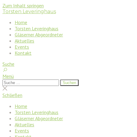
Zum Inhalt springen
Torsten Leveringhaus
Home
Torsten Leveringhaus
Gläserner Abgeordneter
Aktuelles
Events
Kontakt
Suche
Menü
Suchen
Suchen
nach:
Suche
schließen
Schließen
Home
Torsten Leveringhaus
Gläserner Abgeordneter
Aktuelles
Events
Kontakt