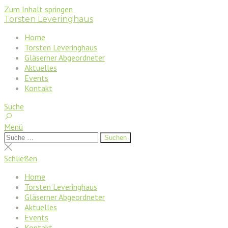
Zum Inhalt springen
Torsten Leveringhaus
Home
Torsten Leveringhaus
Gläserner Abgeordneter
Aktuelles
Events
Kontakt
Suche
Menü
Suchen
Suchen
nach:
Suche
schließen
Schließen
Home
Torsten Leveringhaus
Gläserner Abgeordneter
Aktuelles
Events
Kontakt