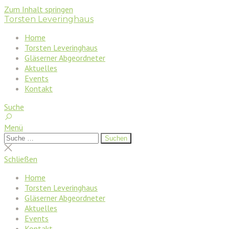
Zum Inhalt springen
Torsten Leveringhaus
Home
Torsten Leveringhaus
Gläserner Abgeordneter
Aktuelles
Events
Kontakt
Suche
Menü
Suchen
Suchen
nach:
Suche
schließen
Schließen
Home
Torsten Leveringhaus
Gläserner Abgeordneter
Aktuelles
Events
Kontakt