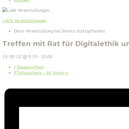
« Alle Veranstaltungen
Diese Veranstaltung hat bereits stattgefunden.
Treffen mit Rat für Digitalethik 
19. 08. 20 @ 8:30
-
10:00
«
Bauausschuss
RTA Ausschuss – AK Intern
»