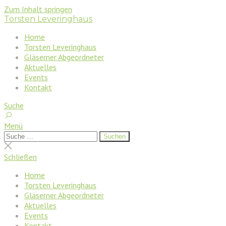
Zum Inhalt springen
Torsten Leveringhaus
Home
Torsten Leveringhaus
Gläserner Abgeordneter
Aktuelles
Events
Kontakt
Suche
Menü
Suchen
Suchen
nach:
Suche
schließen
Schließen
Home
Torsten Leveringhaus
Gläserner Abgeordneter
Aktuelles
Events
Kontakt