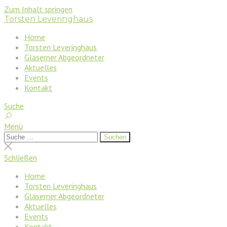
Zum Inhalt springen
Torsten Leveringhaus
Home
Torsten Leveringhaus
Gläserner Abgeordneter
Aktuelles
Events
Kontakt
Suche
Menü
Suchen
Suchen
nach:
Suche
schließen
Schließen
Home
Torsten Leveringhaus
Gläserner Abgeordneter
Aktuelles
Events
Kontakt