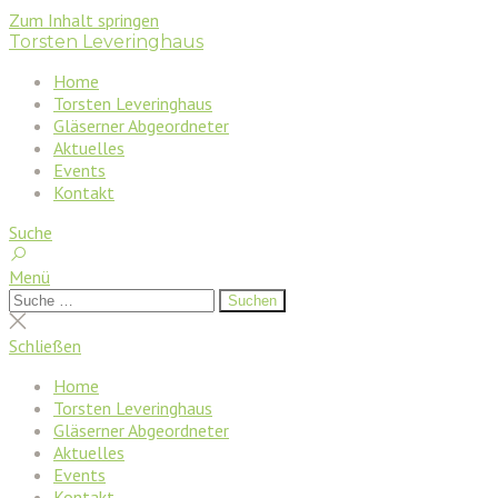
Zum Inhalt springen
Torsten Leveringhaus
Home
Torsten Leveringhaus
Gläserner Abgeordneter
Aktuelles
Events
Kontakt
Suche
Menü
Suchen
Suchen
nach:
Suche
schließen
Schließen
Home
Torsten Leveringhaus
Gläserner Abgeordneter
Aktuelles
Events
Kontakt