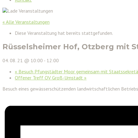
« Alle Veranstaltungen
Diese Veranstaltung hat bereits stattgefunden.
Rüsselsheimer Hof, Otzberg mit S
04. 08. 21 @ 10:00
-
12:00
«
Besuch Pfungstädter Moor gemeinsam mit Staatssekretär
Offener Treff OV Groß-Umstadt
»
Besuch eines gewässerschützenden landwirtschaftlichen Betrieb