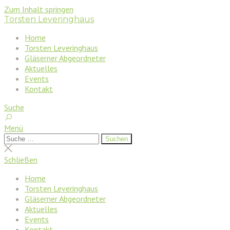
Zum Inhalt springen
Torsten Leveringhaus
Home
Torsten Leveringhaus
Gläserner Abgeordneter
Aktuelles
Events
Kontakt
Suche
Menü
Suchen
Suchen
nach:
Suche
schließen
Schließen
Home
Torsten Leveringhaus
Gläserner Abgeordneter
Aktuelles
Events
Kontakt