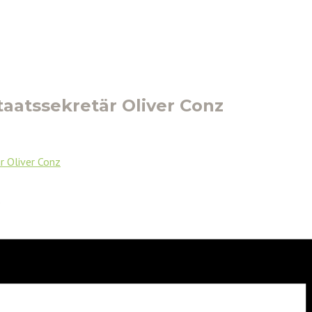
taatssekretär Oliver Conz
 Oliver Conz
s