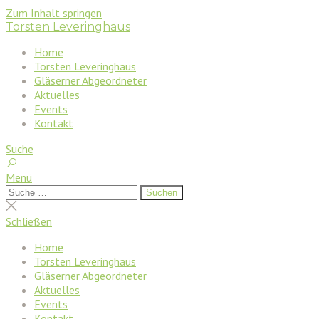
Zum Inhalt springen
Torsten Leveringhaus
Home
Torsten Leveringhaus
Gläserner Abgeordneter
Aktuelles
Events
Kontakt
Suche
Menü
Suchen
Suchen
nach:
Suche
schließen
Schließen
Home
Torsten Leveringhaus
Gläserner Abgeordneter
Aktuelles
Events
Kontakt