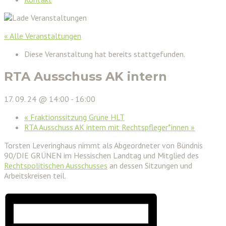
« Alle Veranstaltungen
Diese Veranstaltung hat bereits stattgefunden.
RTA Ausschuss AK intern
17. 09. 24 @ 14:00
-
16:00
«
Fraktionssitzung Grüne HLT
RTA Ausschuss AK intern mit Rechtspfleger*innen
»
Torsten Leveringhaus nimmt als Abgeordneter von Bündnis
90/DIE GRÜNEN im Hessischen Landtag und Mitglied des
Rechtspolitischen Ausschusses
an dessen Sitzungen und
Arbeitskreisen teil.