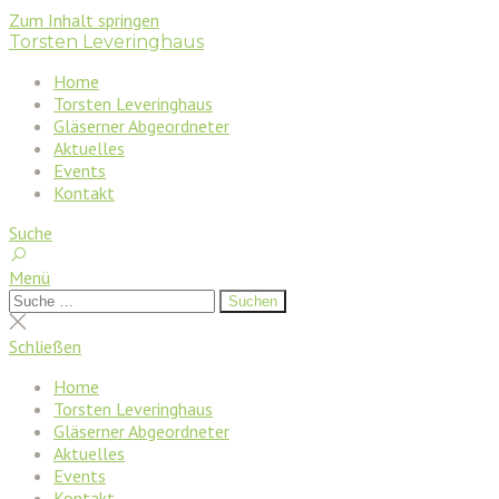
Zum Inhalt springen
Torsten Leveringhaus
Home
Torsten Leveringhaus
Gläserner Abgeordneter
Aktuelles
Events
Kontakt
Suche
Menü
Suchen
Suchen
nach:
Suche
schließen
Schließen
Home
Torsten Leveringhaus
Gläserner Abgeordneter
Aktuelles
Events
Kontakt