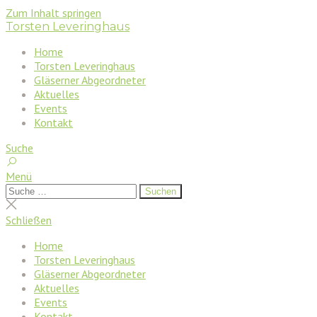
Zum Inhalt springen
Torsten Leveringhaus
Home
Torsten Leveringhaus
Gläserner Abgeordneter
Aktuelles
Events
Kontakt
Suche
Menü
Suchen
Suchen
nach:
Suche
schließen
Schließen
Home
Torsten Leveringhaus
Gläserner Abgeordneter
Aktuelles
Events
Kontakt