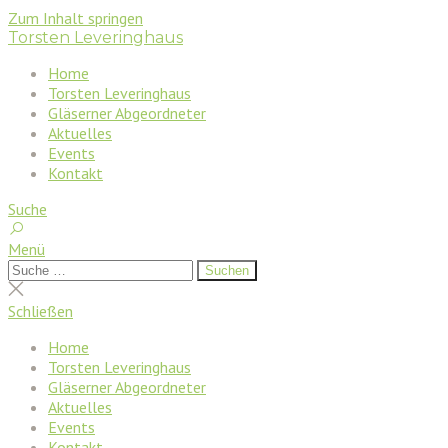
Zum Inhalt springen
Torsten Leveringhaus
Home
Torsten Leveringhaus
Gläserner Abgeordneter
Aktuelles
Events
Kontakt
Suche
Menü
Suchen
Suchen
nach:
Suche
schließen
Schließen
Home
Torsten Leveringhaus
Gläserner Abgeordneter
Aktuelles
Events
Kontakt