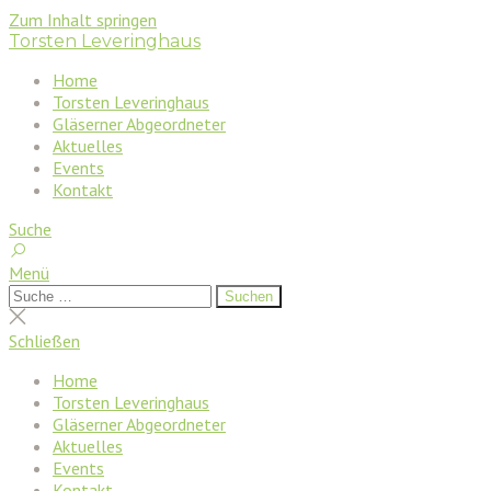
Zum Inhalt springen
Torsten Leveringhaus
Home
Torsten Leveringhaus
Gläserner Abgeordneter
Aktuelles
Events
Kontakt
Suche
Menü
Suchen
Suchen
nach:
Suche
schließen
Schließen
Home
Torsten Leveringhaus
Gläserner Abgeordneter
Aktuelles
Events
Kontakt