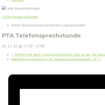
« Alle Veranstaltungen
Diese Veranstaltung hat bereits stattgefunden.
PTA Telefonsprechstunde
16. 12. 20 @ 15:00
-
17:00
«
Treffen mit dem Forschungszentrum IteG an der Uni Kass
Wahlkreisversammlung des Bundestagswahlkreises 187
»