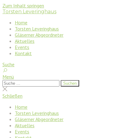
Zum Inhalt springen
Torsten Leveringhaus
Home
Torsten Leveringhaus
Gläserner Abgeordneter
Aktuelles
Events
Kontakt
Suche
Menü
Suchen
Suchen
nach:
Suche
schließen
Schließen
Home
Torsten Leveringhaus
Gläserner Abgeordneter
Aktuelles
Events
Kontakt