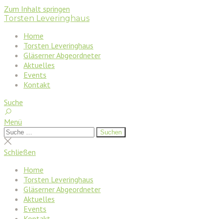
Zum Inhalt springen
Torsten Leveringhaus
Home
Torsten Leveringhaus
Gläserner Abgeordneter
Aktuelles
Events
Kontakt
Suche
Menü
Suchen
Suchen
nach:
Suche
schließen
Schließen
Home
Torsten Leveringhaus
Gläserner Abgeordneter
Aktuelles
Events
Kontakt