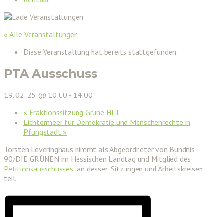
« Alle Veranstaltungen
Diese Veranstaltung hat bereits stattgefunden.
PTA Ausschuss
19. 02. 25 @ 10:00
-
14:00
«
Fraktionssitzung Grüne HLT
Lichtermeer für Demokratie und Menschenrechte in
Pfungstadt
»
Torsten Leveringhaus nimmt als Abgeordneter von Bündnis
90/DIE GRÜNEN im Hessischen Landtag und Mitglied des
Petitionsausschusses
an dessen Sitzungen und Arbeitskreisen
teil.