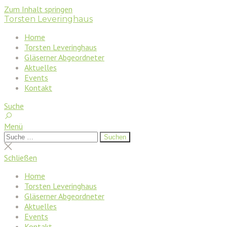
Zum Inhalt springen
Torsten Leveringhaus
Home
Torsten Leveringhaus
Gläserner Abgeordneter
Aktuelles
Events
Kontakt
Suche
Menü
Suchen
Suchen
nach:
Suche
schließen
Schließen
Home
Torsten Leveringhaus
Gläserner Abgeordneter
Aktuelles
Events
Kontakt