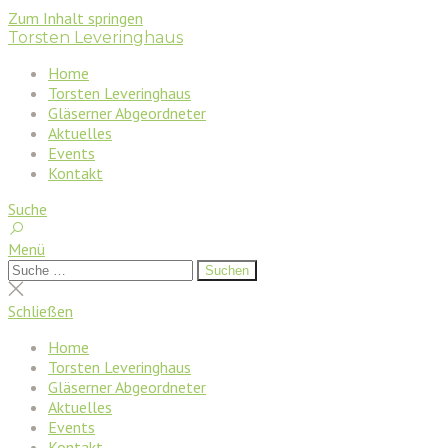
Zum Inhalt springen
Torsten Leveringhaus
Home
Torsten Leveringhaus
Gläserner Abgeordneter
Aktuelles
Events
Kontakt
Suche
Menü
Suchen
Suchen
nach:
Suche
schließen
Schließen
Home
Torsten Leveringhaus
Gläserner Abgeordneter
Aktuelles
Events
Kontakt