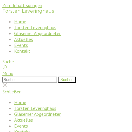
Zum Inhalt springen
Torsten Leveringhaus
Home
Torsten Leveringhaus
Gläserner Abgeordneter
Aktuelles
Events
Kontakt
Suche
Menü
Suchen
Suchen
nach:
Suche
schließen
Schließen
Home
Torsten Leveringhaus
Gläserner Abgeordneter
Aktuelles
Events
Kontakt