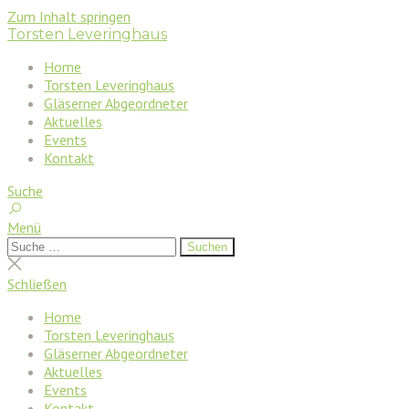
Zum Inhalt springen
Torsten Leveringhaus
Home
Torsten Leveringhaus
Gläserner Abgeordneter
Aktuelles
Events
Kontakt
Suche
Menü
Suchen
Suchen
nach:
Suche
schließen
Schließen
Home
Torsten Leveringhaus
Gläserner Abgeordneter
Aktuelles
Events
Kontakt