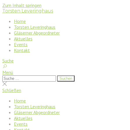
Zum Inhalt springen
Torsten Leveringhaus
Home
Torsten Leveringhaus
Gläserner Abgeordneter
Aktuelles
Events
Kontakt
Suche
Menü
Suchen
Suchen
nach:
Suche
schließen
Schließen
Home
Torsten Leveringhaus
Gläserner Abgeordneter
Aktuelles
Events
Kontakt