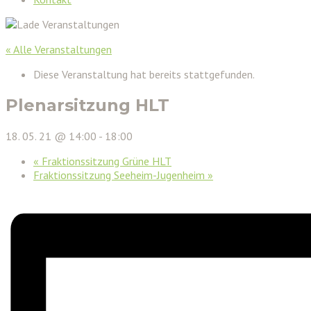
« Alle Veranstaltungen
Diese Veranstaltung hat bereits stattgefunden.
Plenarsitzung HLT
18. 05. 21 @ 14:00
-
18:00
«
Fraktionssitzung Grüne HLT
Fraktionssitzung Seeheim-Jugenheim
»