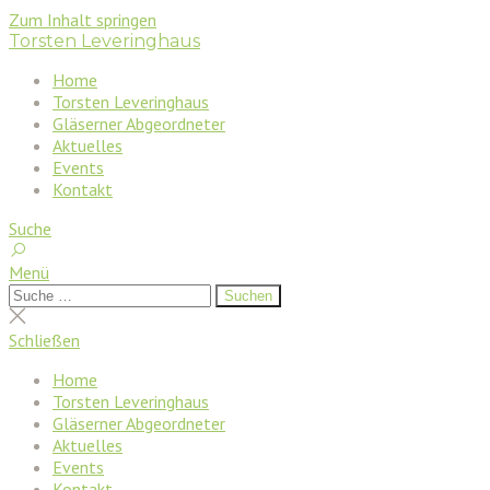
Zum Inhalt springen
Torsten Leveringhaus
Home
Torsten Leveringhaus
Gläserner Abgeordneter
Aktuelles
Events
Kontakt
Suche
Menü
Suchen
Suchen
nach:
Suche
schließen
Schließen
Home
Torsten Leveringhaus
Gläserner Abgeordneter
Aktuelles
Events
Kontakt