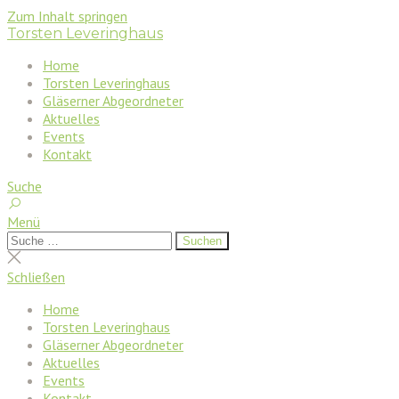
Zum Inhalt springen
Torsten Leveringhaus
Home
Torsten Leveringhaus
Gläserner Abgeordneter
Aktuelles
Events
Kontakt
Suche
Menü
Suchen
Suchen
nach:
Suche
schließen
Schließen
Home
Torsten Leveringhaus
Gläserner Abgeordneter
Aktuelles
Events
Kontakt