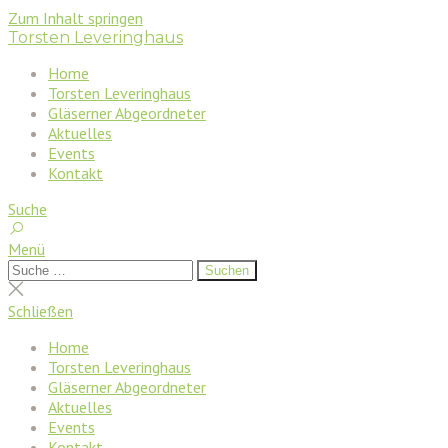
Zum Inhalt springen
Torsten Leveringhaus
Home
Torsten Leveringhaus
Gläserner Abgeordneter
Aktuelles
Events
Kontakt
Suche
Menü
Suchen
Suchen
nach:
Suche
schließen
Schließen
Home
Torsten Leveringhaus
Gläserner Abgeordneter
Aktuelles
Events
Kontakt